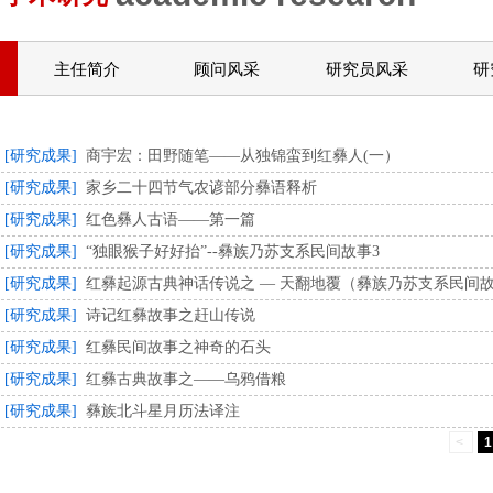
主任简介
顾问风采
研究员风采
研
[研究成果]
商宇宏：田野随笔——从独锦蛮到红彝人(一）
[研究成果]
家乡二十四节气农谚部分彝语释析
[研究成果]
红色彝人古语——第一篇
[研究成果]
“独眼猴子好好抬”--彝族乃苏支系民间故事3
[研究成果]
红彝起源古典神话传说之 — 天翻地覆（彝族乃苏支系民间故
[研究成果]
诗记红彝故事之赶山传说
[研究成果]
红彝民间故事之神奇的石头
[研究成果]
红彝古典故事之——乌鸦借粮
[研究成果]
彝族北斗星月历法译注
<
1