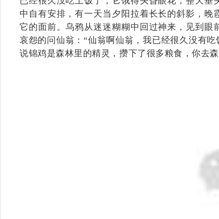
已经很久没吃上饭了，它饿得头昏眼花，整天垂
中自有安排，有一天当夕阳拉着长长的斜影，晚
它的面前。乌鸦从迷迷糊糊中回过神来，见到眼
哀怨的问仙翁：“仙翁啊仙翁，我已经很久没有吃
说锦鸡是森林里的精灵，攒下了很多粮食，你去森