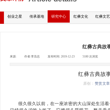
创业之星
传承基地
研究中心
红彝文化
红彝文艺
红彝古典故
来源:
|
作者:
李浩忠
|
发布时间:
2019-12-23
|
5180
次浏览
|
红彝古典故
原创：
赞赏文章
很久很久以前，在一座浓密的大山深处生活着