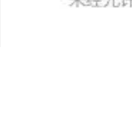
乌鸦于是就真的去森林里找锦鸡，无奈林子太
锦鸡，就急忙跟锦鸡说：“鸟你背脖死，你有没有粮
是背着脖子死的，有些鸟类摄食过多嗉囊撑大会
着翅膀头也不回地飞走了。老鼠没有借到粮食，
的跟仙翁说锦鸡没有人情味，如何如何的奚落它
么跟锦鸡说的，乌鸦就把它对锦鸡的说告诉了仙翁
你粮食呢，你应该说森林里的富亲戚，你有没有粮